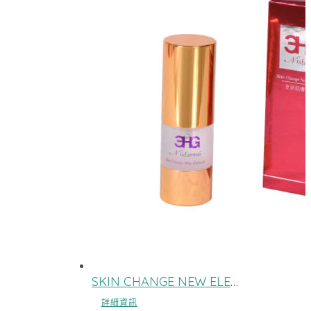
SKIN CHANGE NEW ELEMENT更新肌膚元素
詳細資訊