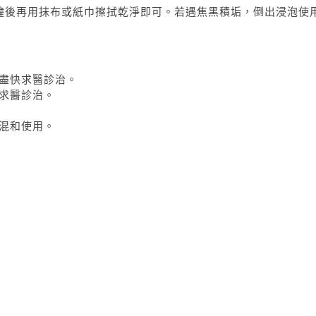
鐘後再用抹布或紙巾擦拭乾淨即可。若遇焦黑積垢，倒出浸泡使
盡快求醫診治。
求醫診治。
混和使用。