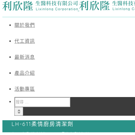
關於我們
代工資訊
最新消息
產品介紹
活動專區
LH-611柔情廚房清潔劑
主頁
/
廚房/浴廁清潔
/
LH-611柔情廚房清潔劑