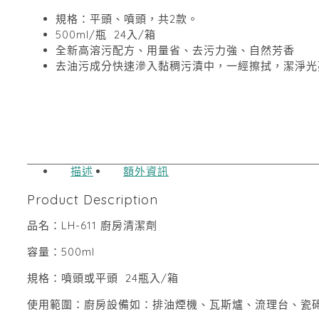
規格：平頭、噴頭，共2款。
500ml/瓶 24入/箱
全新高溶污配方、用量省、去污力強、自然芳香
去油污成分快速滲入黏稠污漬中，一經擦拭，潔淨光
描述
額外資訊
Product Description
品名：LH-611 廚房清潔劑
容量：500ml
規格：噴頭或平頭 24瓶入/箱
使用範圍：廚房設備如：排油煙機、瓦斯爐、流理台、瓷