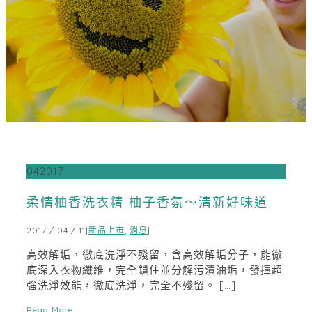
04
2017
柔情柚香洗衣精 柚子香氛～清新好味道
2017 / 04 / 11
|
新品上市
,
消息
|
高效解垢，徹底洗淨不殘留，含高效解垢分子，能徹
底深入衣物纖維，完全鎖住並分解污漬油垢，發揮超
強洗淨效能，徹底洗淨，完全不殘留。 […]
Read More