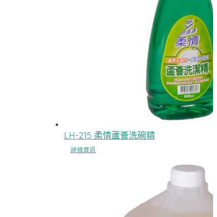
LH-215 柔情蘆薈洗碗精
詳細資訊