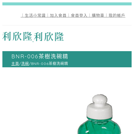
｜生活小常識
｜加入會員
｜會員登入
｜購物車
｜我的帳戶
BNR-006茶樹洗碗精
主頁
/
洗碗
/
BNR-006茶樹洗碗精