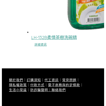
LH-132B柔情茶樹洗碗精
詳細資訊
關於我們
｜
訂購須知
｜
代工資訊
｜
常見問題
｜
隱私權政策
｜
付款方式
｜
電子商務與約定條款
｜
生活小常識
｜
防詐騙聲明｜
聯絡我們