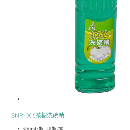
BNR-006茶樹洗碗精
300ml/瓶 48瓶/箱