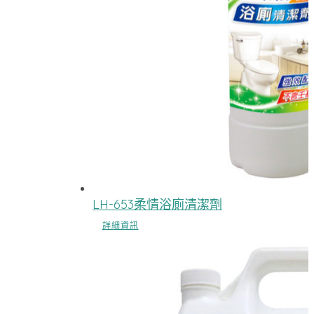
LH-653柔情浴廁清潔劑
詳細資訊