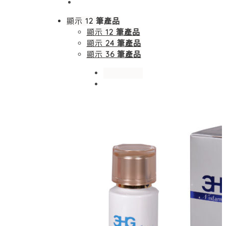
顯示
12 筆產品
顯示
12 筆產品
顯示
24 筆產品
顯示
36 筆產品