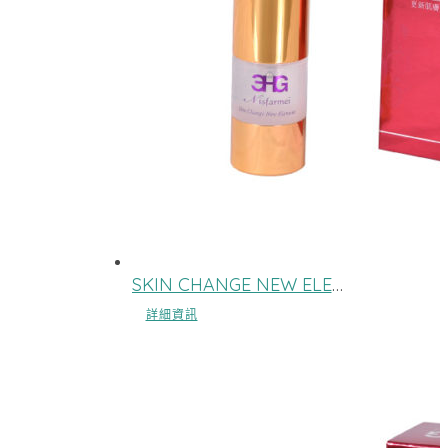
SKIN CHANGE NEW ELEMENT更新肌膚元素
詳細資訊