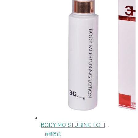
BODY MOISTURING LOTION身體乳液
詳細資訊