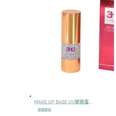
MAKE UP BASE UV膠原蛋白
詳細資訊