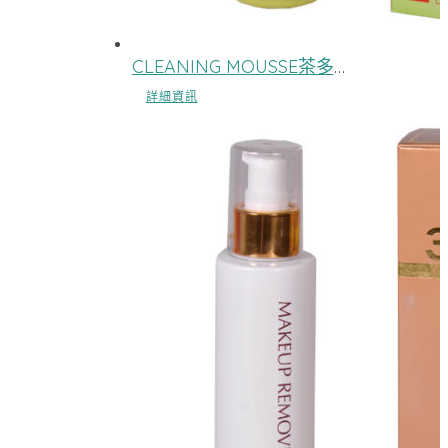
CLEANING MOUSSE茶多酚淨顏慕斯
詳細資訊