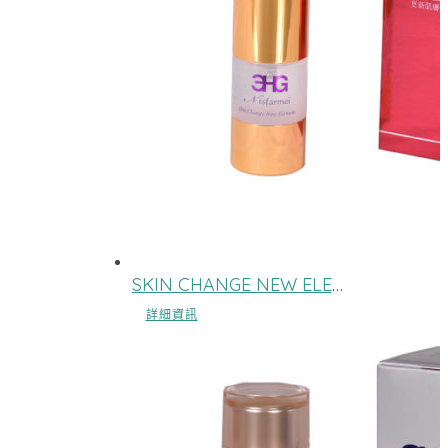
SKIN CHANGE NEW ELEMENT更新肌膚元素
詳細資訊