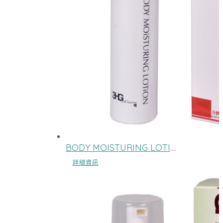
BODY MOISTURING LOTION身體乳液
詳細資訊