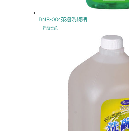
BNR-004茶樹洗碗精
詳細資訊