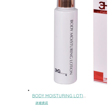
BODY MOISTURING LOTION身體乳液
詳細資訊