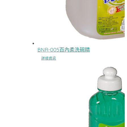
BNR-005百內柔洗碗精
詳細資訊